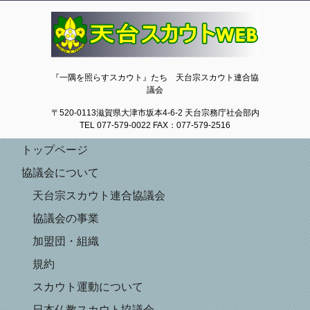
天台スカウトWEB
『一隅を照らすスカウト』たち 天台宗スカウト連合協
議会
〒520-0113滋賀県大津市坂本4-6-2 天台宗務庁社会部内
TEL 077-579-0022 FAX：077-579-2516
トップページ
協議会について
天台宗スカウト連合協議会
協議会の事業
加盟団・組織
規約
スカウト運動について
日本仏教スカウト協議会