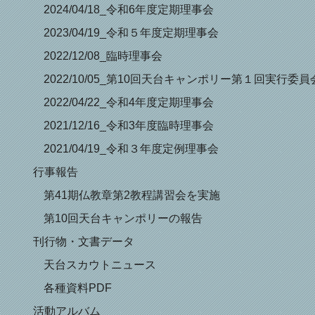
2024/04/18_令和6年度定期理事会
2023/04/19_令和５年度定期理事会
2022/12/08_臨時理事会
2022/10/05_第10回天台キャンポリー第１回実行委員
2022/04/22_令和4年度定期理事会
2021/12/16_令和3年度臨時理事会
2021/04/19_令和３年度定例理事会
行事報告
第41期仏教章第2教程講習会を実施
第10回天台キャンポリーの報告
刊行物・文書データ
天台スカウトニュース
各種資料PDF
活動アルバム