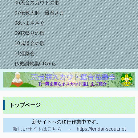
06天台スカウトの歌
07伝教大師 最澄さま
08いまささぐ
09花祭りの歌
10成道会の歌
11涅槃会
仏教讃歌集CDから
トップページ
新サイトへの移行作業中です。
新しいサイトはこちら → https://tendai-scout.net