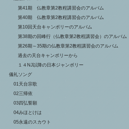
第41期 仏教章第2教程講習会のアルバム
第40期 仏教章第2教程講習会のアルバム
第10回天台キャンポリーのアルバム
第38期の回峰行（仏教章第2教程講習会）のアルバム
第26期～35期の仏教章第2教程講習会のアルバム
過去の天台キャンポリーから
１４NJ以降の日本ジャンボリー
儀礼ソング
01天台宗歌
02三帰依
03四弘誓願
04みほとけは
05永遠のスカウト