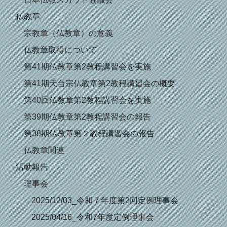
仏教章
宗教章（仏教章）の意義
仏教章取得について
第41期仏教章第2教程講習会を実施
第41期天台宗仏教章第2教程講習会の概要
第40回仏教章第2教程講習会を実施
第39期仏教章第2教程講習会の報告
第38期仏教章第２教程講習会の報告
仏教章関連
活動報告
理事会
2025/12/03_令和７年度第2回定例理事会
2025/04/16_令和7年度定例理事会