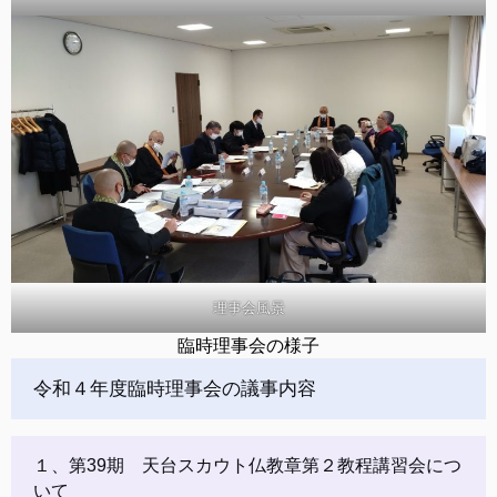
理事会風景
臨時理事会の様子
令和４年度臨時理事会の議事内容
１、第39期 天台スカウト仏教章第２教程講習会につ
いて