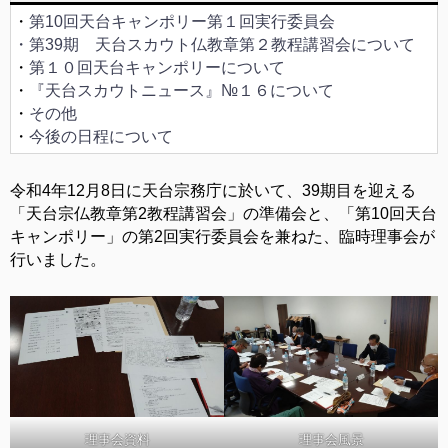
・
第10回天台キャンポリー第１回実行委員会
・第39期 天台スカウト仏教章第２教程講習会について
・
第１０回天台キャンポリーについて
・
『天台スカウトニュース』№１６について
・
その他
・
今後の日程について
令和4年12月8日に天台宗務庁に於いて、39期目を迎える
「天台宗仏教章第2教程講習会」の準備会と、「第10回天台
キャンポリー」の第2回実行委員会を兼ねた、臨時理事会が
行いました。
理事会資料
理事会風景