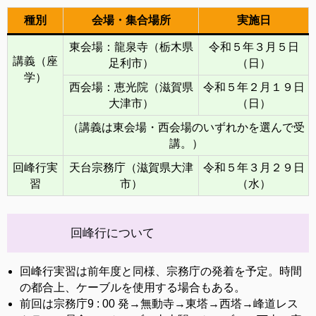
種別
会場・集合場所
実施日
東会場：龍泉寺（栃木県
令和５年３月５日
講義（座
足利市）
（日）
学）
西会場：恵光院（滋賀県
令和５年２月１９日
大津市）
（日）
（講義は東会場・西会場のいずれかを選んで受
講。）
回峰行実
天台宗務庁（滋賀県大津
令和５年３月２９日
習
市）
（水）
回峰行について
回峰行実習は前年度と同様、宗務庁の発着を予定。時間
の都合上、ケーブルを使用する場合もある。
前回は宗務庁9 : 00 発→無動寺→東塔→西塔→峰道レス