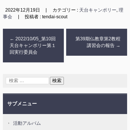
2022年12月19日
|
カテゴリー :
天台キャンポリー
,
理
事会
|
投稿者 : tendai-scout
←
2022/10/05_第10回
第39期仏教章第2教程
天台キャンポリー第１
講習会の報告
→
回実行委員会
サブメニュー
活動アルバム