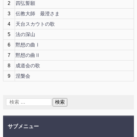
2
四弘誓願
3
伝教大師 最澄さま
4
天台スカウトの歌
5
法の深山
6
黙想の曲Ⅰ
7
黙想の曲Ⅱ
8
成道会の歌
9
涅槃会
サブメニュー