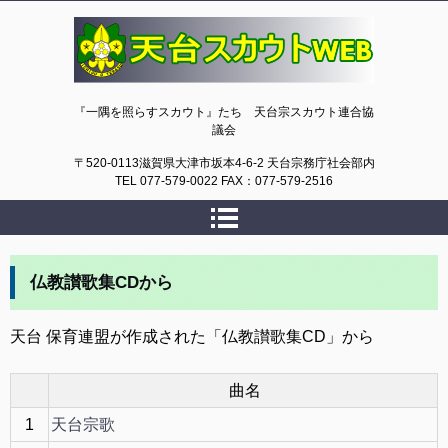
天台スカウトWEB
『一隅を照らすスカウト』たち 天台宗スカウト連合協
議会
〒520-0113滋賀県大津市坂本4-6-2 天台宗務庁社会部内
TEL 077-579-0022 FAX：077-579-2516
仏教讃歌集CDから
天台 保育連盟が作成された「仏教讃歌集CD」から
曲名
1
天台宗歌