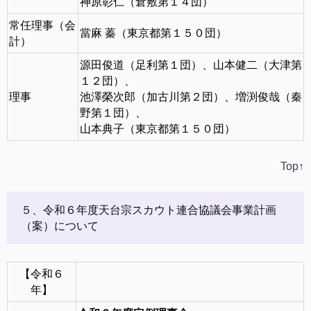
神原彰仁（倉敷第１４団）
常任理事（会
當麻 蓁（東京都第１５０団）
計）
源田俊道（足利第１団）、山本健二（大津第
１２団）、
理事
池澤榮次郎（加古川第２団）、増渕俊哉（秦
野第１団）、
山本典子（東京都第１５０団）
Top↑
５、令和６年度天台宗スカウト連合協議会事業計画
（案）について
【令和６
年】