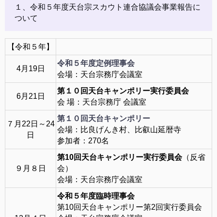
１、令和５年度天台宗スカウト連合協議会事業報告に
ついて
【令和５年】
令和５年度定例理事会
4月19日
会場：天台宗務庁会議室
第１０回天台キャンポリー実行委員会
6月21日
会 場：天台宗務庁 会議室
第１０回天台キャンポリー
７月22日～24
会場：比良げんき村、比叡山延暦寺
日
参加者：270名
第10回天台キャンポリー
実行委員会
（反省
９月８日
会）
会場：天台宗務庁会議室
令和５年度臨時理事会
第10回天台キャンポリー第2回実行委員会