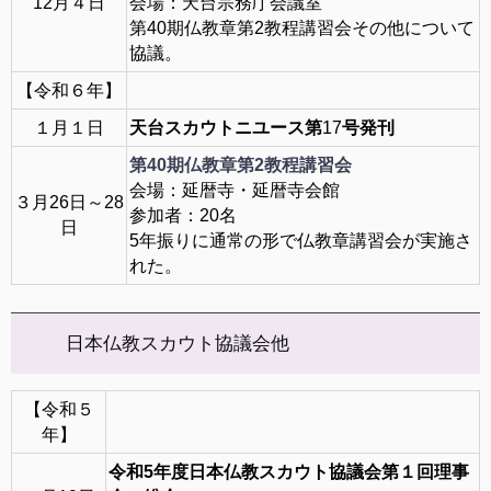
12月４日
会場：天台宗務庁会議室
第40期仏教章第2教程講習会その他について
協議。
【令和６年】
１月１日
天台スカウトニユース第
17
号発刊
第40期仏教章第2教程講習
会
会場：延暦寺・延暦寺会館
３月26日～28
参加者：20名
日
5年振りに通常の形で仏教章講習会が実施さ
れた。
日本仏教スカウト協議会他
【令和５
年】
令和5年度日本仏教スカウト協議会第１回理事