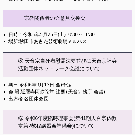
宗教関係者の会意見交換会
日時：令和6年5月25日(土)10:30～11:30
場所:秋田市あきた芸術劇場ミルハス
⑤ 天台宗自死者慰霊法要並びに天台宗社会
活動団体ネットワーク会議について
期日:令和6年9月13日(金)予定
会 場:延暦寺阿弥陀堂(法要) 天台宗務庁(会議)
出席者:各団体会長
⑥ 令和6年度臨時理事会(第41期天台宗仏教
章第2教程講習会準備会)について