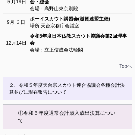
５月19日
会・総会
会場：高野山東京別院
ボーイスカウト講習会(滋賀連盟主催)
9月 ３日
場所:天台宗務庁会議室
令和5年度日本仏教スカウト協議会第2回理事
12月14日
会
会場：立正佼成会法輪閣
Topへ
２、令和５年度天台宗スカウト連合協議会各種会計決
算並びに現在報告について
①令和５年度通常会計歳入歳出決算につい
て