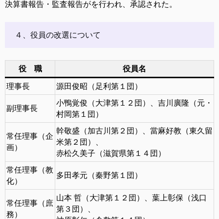
決算書報告・監査報告がを行われ、承認された。
４、役員の改選について
役 職
役員名
理事長
源田俊昭（足利第１団）
小鴨覚俊（大津第１２団）、吉川廣隆（元・
副理事長
村岡第１団）
幹敬盛（加古川第２団）、當麻好教（東久留
常任理事（企
米第２団）、
画）
赤松久美子（滋賀県第１４団）
常任理事（教
多田孝元（秦野第１団）
化）
山本 哲（大津第１２団）、葉上彰保（浅口
常任理事（庶
第３団）、
務）