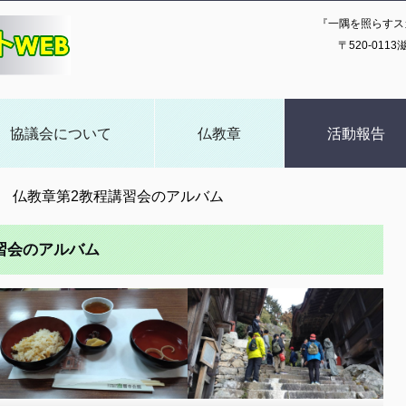
『一隅を照らすス
〒520-01
協議会について
仏教章
活動報告
期 仏教章第2教程講習会のアルバム
習会のアルバム