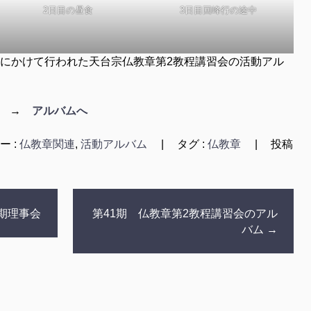
2日目の昼食
3日目回峰行の途中
28日にかけて行われた天台宗仏教章第2教程講習会の活動アル
ら →
アルバムへ
ー :
仏教章関連
,
活動アルバム
|
タグ :
仏教章
|
投稿
度定期理事会
第41期 仏教章第2教程講習会のアル
バム
→