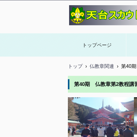
天台スカウトWEB
トップページ
トップ
›
仏教章関連
›
第40
第40期 仏教章第2教程講