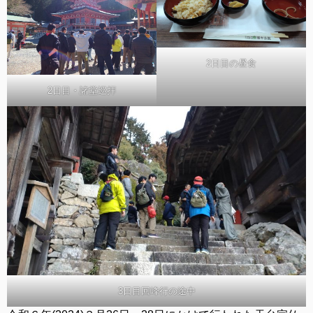
2日目の昼食
2日目・諸堂巡拝
3日目回峰行の途中