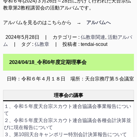
令和６年(2024)３月26日～28日にかけて行われた天台宗仏
教章第2教程講習会の活動アルバムです。
アルバムを見るのはこちらから →
アルバムへ
2024年5月28日
|
カテゴリー :
仏教章関連
,
活動アルバ
ム
|
タグ :
仏教章
|
投稿者 : tendai-scout
2024/04/18_令和6年度定期理事会
日時：令和６年４月１８日 場所：天台宗務庁第５会議室
理事会の議事
１、令和５年度天台宗スカウト連合協議会事業報告につい
て
２、令和５年度天台宗スカウト連合協議会各種会計決算並
びに現在報告について
３、第10回天台キャンポリー特別会計決算報告について