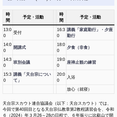
時
時
予定・活動
予定・活動
間
間
13:0
16:3
講義「家庭勤行」・夕座
受付
0
0
勤行
14:0
18:0
開講式
夕食（非食）
0
0
14:3
19:0
班別会議
座禅止観の練習
0
0
15:3
講義「天台宗につい
20:0
入浴
0
て」
0
放心（就寝）
天台宗スカウト連合協議会（以下：天台スカウト）では、
今回で第40回目となる天台宗仏教章第2教程講習会を、令和
６（2024）年３月26～28の日程で、６年振りに比叡山で開